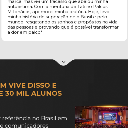
marca, mas vivi um fracasso que abalou minha 
autoestima. Com a mentoria de Tati no Palcos 
Milionários, aprimorei minha oratória. Hoje, levo 
minha história de superação pelo Brasil e pelo 
mundo, resgatando os sonhos e propósitos na vida 
das pessoas e provando que é possível transformar 
a dor em palco."
 VIVE DISSO E 
E 30 MIL ALUNOS
referência no Brasil em 
 e comunicadores 