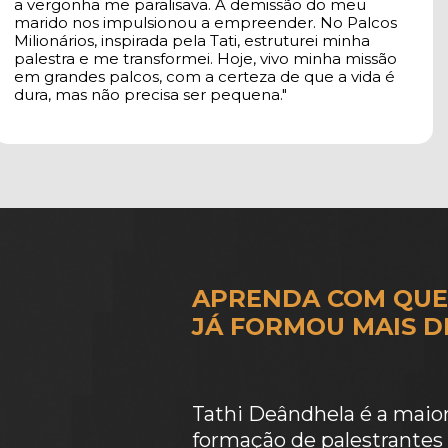
a vergonha me paralisava. A demissão do meu 
marido nos impulsionou a empreender. No Palcos 
Milionários, inspirada pela Tati, estruturei minha 
palestra e me transformei. Hoje, vivo minha missão 
em grandes palcos, com a certeza de que a vida é 
dura, mas não precisa ser pequena."
APRENDA COM QUEM
JÁ FORMOU MAIS 
D
Tathi Deândhela é a maior 
formação de palestrantes