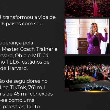
á transformou a vida de 
16 países com seu 
derança pela 
 Master Coach Trainer e 
vard, Ohio e MIT. Já 
o TEDx, estádios de 
 de Harvard.
o de seguidores no 
 no TikTok, 761 mil 
is de 45 mil conexões 
o-se como uma 
palestras, tanto 