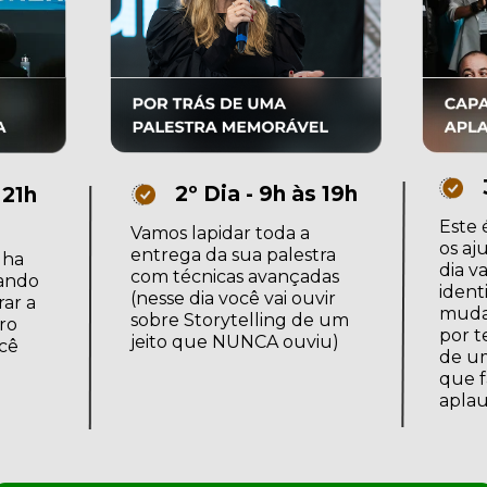
2º Dia - 9h às 19h
 21h
Este 
Vamos lapidar toda a 
os aju
entrega da sua palestra 
ha 
dia v
com técnicas avançadas 
ando 
identi
(nesse dia você vai ouvir 
ar a 
mudan
sobre Storytelling de um 
o 
por t
jeito que NUNCA ouviu)
cê 
de um
que f
aplau