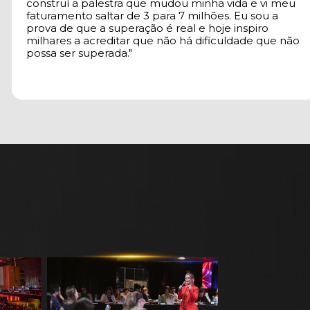
construí a palestra que mudou minha vida e vi meu 
faturamento saltar de 3 para 7 milhões. Eu sou a 
prova de que a superação é real e hoje inspiro 
milhares a acreditar que não há dificuldade que não 
possa ser superada."