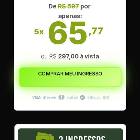
De
R$ 597
por 
apenas:
65
,77
5x
ou R$ 
2
97,00 à vista
COMPRAR MEU INGRESSO