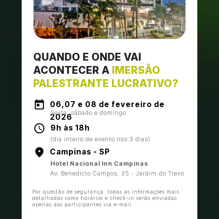
QUANDO E ONDE VAI 
ACONTECER A
 IMERSÃO 
PALESTRANTE LUCRATIVO?
06,07 e 08 de fevereiro de 
Sexta, sábado e domingo
2026
9h às 18h
(dia inteiro de evento nos 3 dias)
Campinas - SP
Hotel Nacional Inn Campinas
Av. Benedicto Campos, 35 - Jardim do Trevo
Por questão de segurança, todas as informações mais 
detalhadas como horários e check-in serão enviadas 
apenas aos participantes via e-mail. 