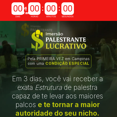
00
00
00
00
Vendas 
Encerram em
DIAS
HORAS
MINUTOS
SEGUNDOS
Pela PRIMEIRA VEZ em Campinas 
com uma 
CONDIÇÃO ESPECIAL
Em 3 dias, você vai receber a 
exata 
Estrutura
 de palestra 
capaz de te levar aos maiores 
palcos 
e te tornar a maior 
autoridade do seu nicho.