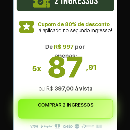
Cupom de 80% de desconto
já aplicado no segundo ingresso!
De
R$ 997
por 
87
apenas:
,91
5x
ou R$ 
3
97,00 à vista
COMPRAR 2 INGRESSOS